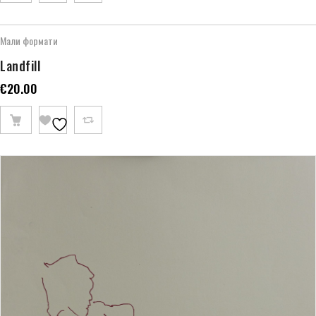
Мали формати
Landfill
€
20.00