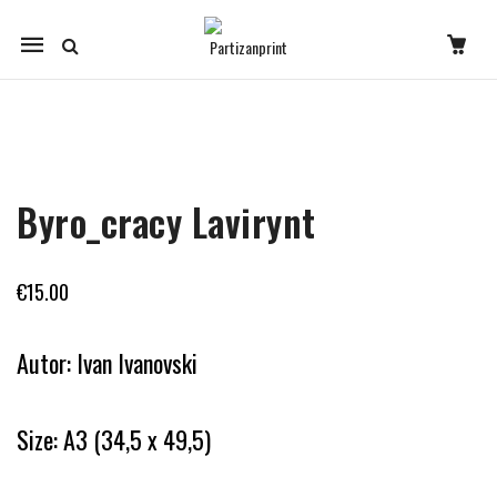
Mobile
navigation
Skip to content
Byro_cracy Lavirynt
€
15.00
Autor: Ivan Ivanovski
Size: A3 (34,5 x 49,5)