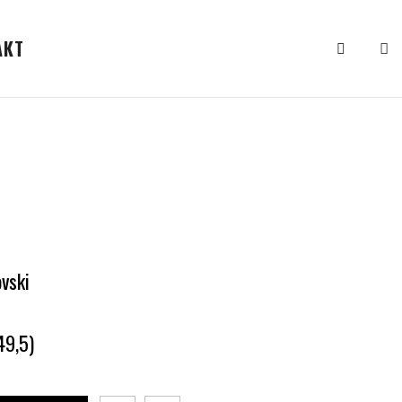
АКТ
vski
49,5)