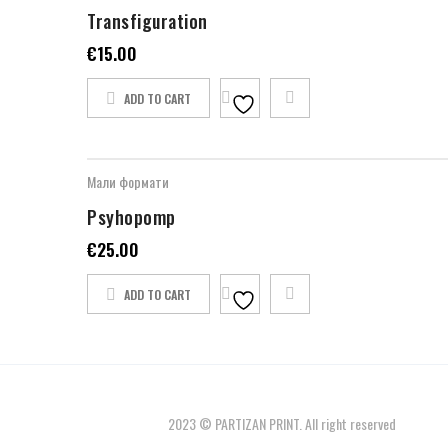
Transfiguration
€
15.00
ADD TO CART
Мали формати
Psyhopomp
€
25.00
ADD TO CART
2023 © PARTIZAN PRINT. All right reserved