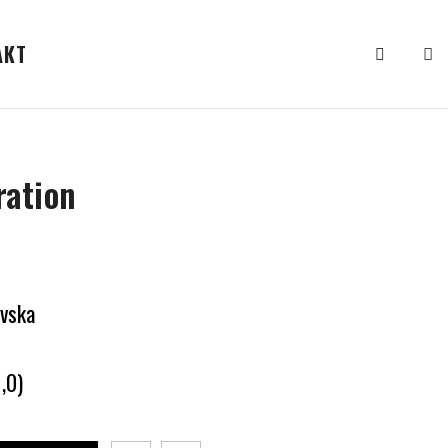
АКТ
ration
ovska
,0)